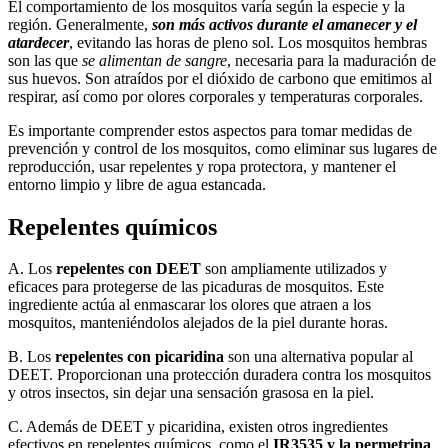
El comportamiento de los mosquitos varía según la especie y la
región. Generalmente,
son más activos durante el amanecer y el
atardecer
, evitando las horas de pleno sol. Los mosquitos hembras
son las que
se alimentan de sangre
, necesaria para la maduración de
sus huevos. Son atraídos por el dióxido de carbono que emitimos al
respirar, así como por olores corporales y temperaturas corporales.
Es importante comprender estos aspectos para tomar medidas de
prevención y control de los mosquitos, como eliminar sus lugares de
reproducción, usar repelentes y ropa protectora, y mantener el
entorno limpio y libre de agua estancada.
Repelentes químicos
A. Los
repelentes con DEET
son ampliamente utilizados y
eficaces para protegerse de las picaduras de mosquitos. Este
ingrediente actúa al enmascarar los olores que atraen a los
mosquitos, manteniéndolos alejados de la piel durante horas.
B. Los
repelentes con picaridina
son una alternativa popular al
DEET. Proporcionan una protección duradera contra los mosquitos
y otros insectos, sin dejar una sensación grasosa en la piel.
C. Además de DEET y picaridina, existen otros ingredientes
efectivos en repelentes químicos, como el
IR3535 y la permetrina
.